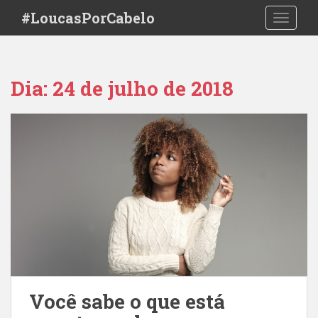
S
#LoucasPorCabelo
TOGGLE
k
i
p
t
Dia:
24 de julho de 2018
o
m
a
i
n
c
o
n
t
e
n
t
Você sabe o que está