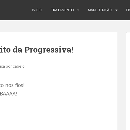
INÍCIO
TRATAMENTO
MANUTENÇÃO
F
ito da Progressiva!
uca por cabelo
 nos fios!
EBAAAA!