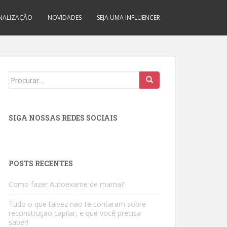
INALIZAÇÃO
NOVIDADES
SEJA UMA INFLUENCER
Search
for:
SIGA NOSSAS REDES SOCIAIS
POSTS RECENTES
Como fazer Autoexame de mama?
Tudo o que talvez não te contaram sobre
reconstrução capilar, e que você precisa
saber!