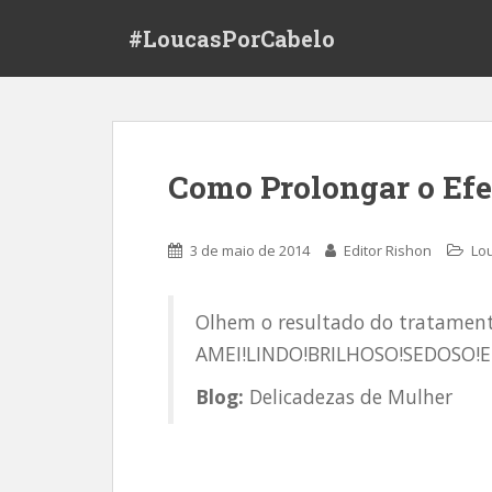
S
#LoucasPorCabelo
k
i
p
t
o
m
Como Prolongar o Efe
a
i
n
3 de maio de 2014
Editor Rishon
Lo
c
o
n
Olhem o resultado do tratamento
t
AMEI!LINDO!BRILHOSO!SEDOSO!
e
n
Blog:
Delicadezas de Mulher
t