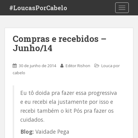
S
#LoucasPorCabelo
TOGGLE
k
i
p
t
Compras e recebidos –
o
Junho/14
m
a
i
30 de junho de 2014
Editor Rishon
Louca por
n
cabelo
c
o
n
Eu tô doida pra fazer essa progressiva
t
e eu recebi ela justamente por isso e
e
n
recebi também o kit Pós pra fazer os
t
cuidados.
Blog:
Vaidade Pega