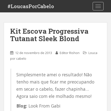
S
#LoucasPorCabelo
TOGGLE
k
i
p
t
Kit Escova Progressiva
o
Tutanat Sleek Blond
m
a
i
12 de novembro de 2013
Editor Rishon
Louca
n
por cabelo
c
o
n
Simplesmente amei o resultado! Não
t
tenho mais que ficar me preocupando
e
n
em secar o cabelo, fazer chapinha…
t
Agora saio com ele molhado mesmo!
Blog:
Look From Gabi