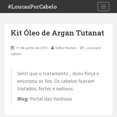
S
#LoucasPorCabelo
TOGGLE
k
i
p
t
Kit Óleo de Argan Tutanat
o
m
a
11 de junho de 2013
Editor Rishon
Louca por
i
cabelo
n
c
o
Senti que o tratamento , doou força e
n
encorpou os fios. Os cabelos ficaram
t
e
tratados, fortes e sedosos.
n
Blog:
Portal das Vaidosas
t