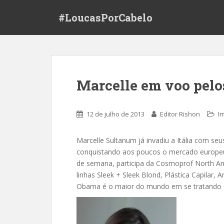
S
#LoucasPorCabelo
k
i
p
t
o
m
Marcelle em voo pelo
a
i
n
12 de julho de 2013
Editor Rishon
I
c
o
Marcelle Sultanum já invadiu a Itália com se
n
conquistando aos poucos o mercado europeu.
t
de semana, participa da Cosmoprof North Ame
e
linhas Sleek + Sleek Blond, Plástica Capilar,
n
Obama é o maior do mundo em se tratando d
t