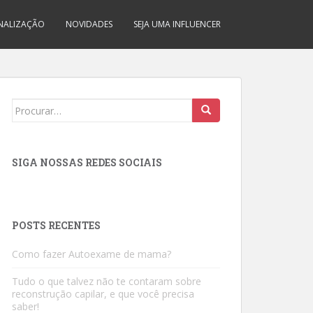
INALIZAÇÃO
NOVIDADES
SEJA UMA INFLUENCER
Search
for:
SIGA NOSSAS REDES SOCIAIS
POSTS RECENTES
Como fazer Autoexame de mama?
Tudo o que talvez não te contaram sobre
reconstrução capilar, e que você precisa
saber!