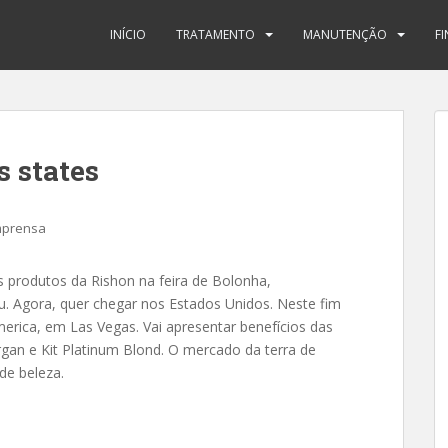
INÍCIO
TRATAMENTO
MANUTENÇÃO
F
s states
mprensa
us produtos da Rishon na feira de Bolonha,
 Agora, quer chegar nos Estados Unidos. Neste fim
rica, em Las Vegas. Vai apresentar benefícios das
 Argan e Kit Platinum Blond. O mercado da terra de
e beleza.