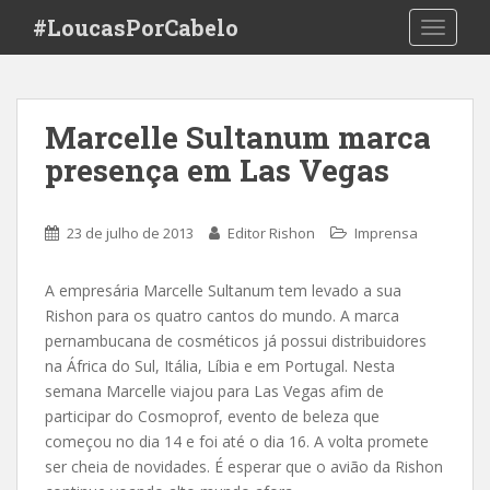
S
#LoucasPorCabelo
TOGGLE
k
i
p
t
Marcelle Sultanum marca
o
presença em Las Vegas
m
a
i
23 de julho de 2013
Editor Rishon
Imprensa
n
c
o
A empresária Marcelle Sultanum tem levado a sua
n
Rishon para os quatro cantos do mundo. A marca
t
pernambucana de cosméticos já possui distribuidores
e
na África do Sul, Itália, Líbia e em Portugal. Nesta
n
semana Marcelle viajou para Las Vegas afim de
t
participar do Cosmoprof, evento de beleza que
começou no dia 14 e foi até o dia 16. A volta promete
ser cheia de novidades. É esperar que o avião da Rishon