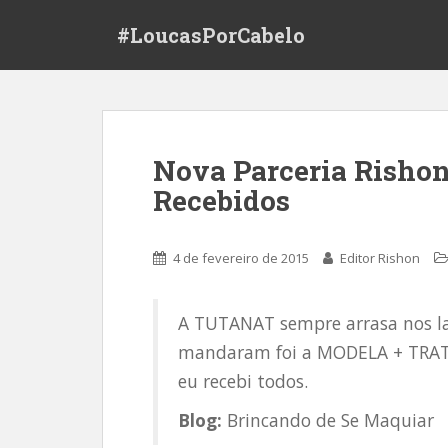
S
#LoucasPorCabelo
k
i
p
t
o
m
Nova Parceria Rishon
a
Recebidos
i
n
c
4 de fevereiro de 2015
Editor Rishon
o
n
t
A TUTANAT sempre arrasa nos l
e
mandaram foi a MODELA + TRATA
n
t
eu recebi todos.
Blog:
Brincando de Se Maquiar