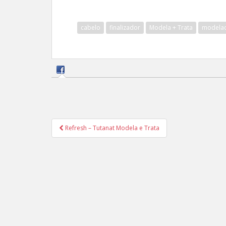
cabelo
finalizador
Modela + Trata
modela
Navegação
Refresh – Tutanat Modela e Trata
de
Post