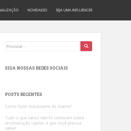
INALIZAÇÃO
NOVIDADES
SEJA UMA INFLUENCER
Search
for:
SIGA NOSSAS REDES SOCIAIS
POSTS RECENTES
Como fazer Autoexame de mama?
Tudo o que talvez não te contaram sobre
reconstrução capilar, e que você precisa
saber!