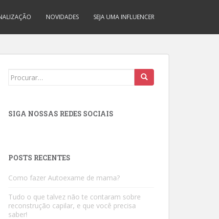
INALIZAÇÃO
NOVIDADES
SEJA UMA INFLUENCER
Search
for:
SIGA NOSSAS REDES SOCIAIS
POSTS RECENTES
Como fazer Autoexame de mama?
Tudo o que talvez não te contaram sobre
reconstrução capilar, e que você precisa
saber!