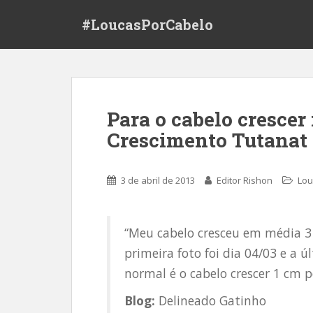
S
#LoucasPorCabelo
k
i
p
t
o
m
Para o cabelo crescer
a
Crescimento Tutanat
i
n
c
3 de abril de 2013
Editor Rishon
Lou
o
n
t
“Meu cabelo cresceu em média 3
e
n
primeira foto foi dia 04/03 e a ú
t
normal é o cabelo crescer 1 cm 
Blog:
Delineado Gatinho