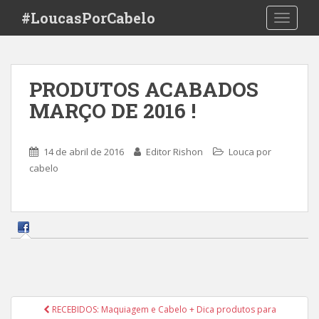
S
#LoucasPorCabelo
TOGGLE
k
i
p
t
PRODUTOS ACABADOS
o
MARÇO DE 2016 !
m
a
i
14 de abril de 2016
Editor Rishon
Louca por
n
cabelo
c
o
n
t
e
n
t
Navegação
RECEBIDOS: Maquiagem e Cabelo + Dica produtos para