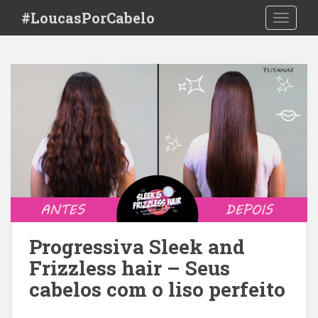
S
#LoucasPorCabelo
TOGGLE
k
i
p
t
o
m
a
i
n
c
o
n
t
e
Progressiva Sleek and
n
Frizzless hair – Seus
t
cabelos com o liso perfeito