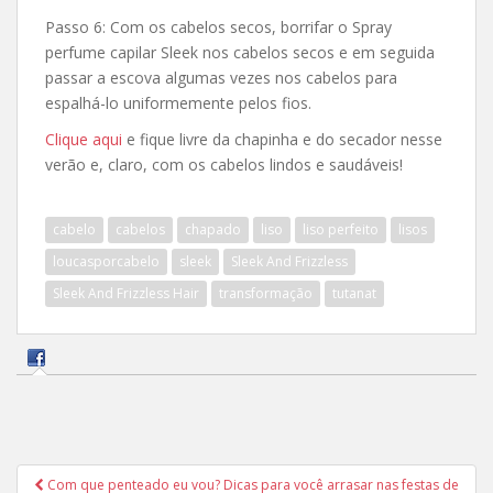
Passo 6: Com os cabelos secos, borrifar o Spray
perfume capilar Sleek nos cabelos secos e em seguida
passar a escova algumas vezes nos cabelos para
espalhá-lo uniformemente pelos fios.
Clique aqui
e fique livre da chapinha e do secador nesse
verão e, claro, com os cabelos lindos e saudáveis!
cabelo
cabelos
chapado
liso
liso perfeito
lisos
loucasporcabelo
sleek
Sleek And Frizzless
Sleek And Frizzless Hair
transformação
tutanat
Navegação
Com que penteado eu vou? Dicas para você arrasar nas festas de