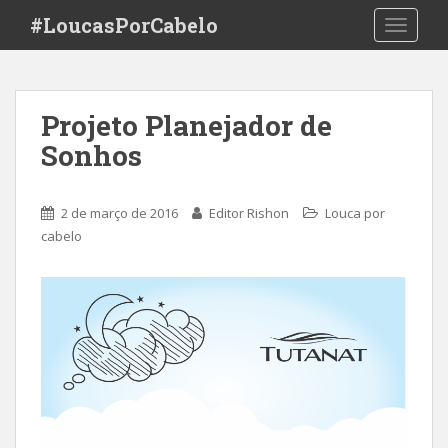
S
#LoucasPorCabelo
TOGGLE
k
i
p
t
Projeto Planejador de
o
Sonhos
m
a
i
2 de março de 2016
Editor Rishon
Louca por
n
cabelo
c
o
n
t
e
n
t