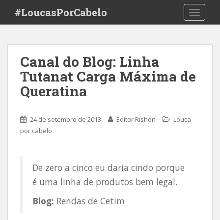
S
#LoucasPorCabelo
TOGGLE
k
i
p
t
Canal do Blog: Linha
o
Tutanat Carga Máxima de
m
a
Queratina
i
n
c
24 de setembro de 2013
Editor Rishon
Louca
o
por cabelo
n
t
e
De zero a cinco eu daria cindo porque
n
é uma linha de produtos bem legal.
t
Blog:
Rendas de Cetim