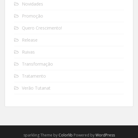
Novidades
Promoção
Quero Crescimento!
Release
Ruivas
Transformação
Tratamento
Verão Tutanat
sparkling Theme by
Colorlib
Powered by
WordPress