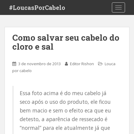
S
#LoucasPorCabelo
TOGGLE
k
i
p
t
Como salvar seu cabelo do
o
cloro e sal
m
a
i
3 de novembro de 2013
Editor Rishon
Louca
n
por cabelo
c
o
n
Essa foto acima é do meu cabelo já
t
e
seco após o uso do produto, ele ficou
n
bem macio e sem o efeito eca que eu
t
detesto, a aparência de ressecado é
“normal” para ele atualmente já que