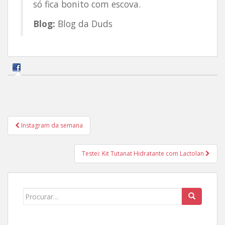
só fica bonito com escova.
Blog:
Blog da Duds
Navegação
Instagram da semana
de
Post
Testei: Kit Tutanat Hidratante com Lactolan
Search
for: