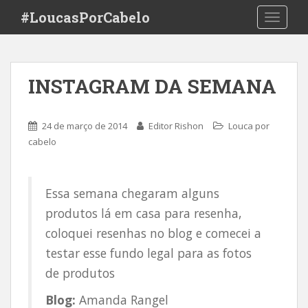
S
#LoucasPorCabelo
TOGGLE
k
i
p
t
INSTAGRAM DA SEMANA
o
m
a
24 de março de 2014
Editor Rishon
Louca por
i
cabelo
n
c
o
Essa semana chegaram alguns
n
produtos lá em casa para resenha,
t
e
coloquei resenhas no blog e comecei a
n
testar esse fundo legal para as fotos
t
de produtos
Blog:
Amanda Rangel