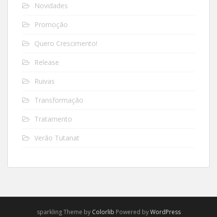
Novidades
Promoção
Quero Crescimento!
Release
Ruivas
Transformação
Tratamento
Verão Tutanat
sparkling Theme by
Colorlib
Powered by
WordPress