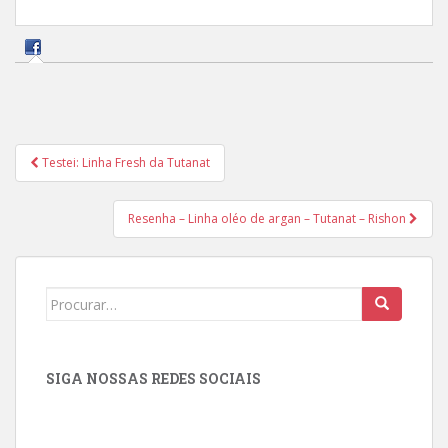
Navegação
Testei: Linha Fresh da Tutanat
de
Post
Resenha – Linha oléo de argan – Tutanat – Rishon
Search
for:
SIGA NOSSAS REDES SOCIAIS