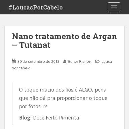
S
#LoucasPorCabelo
TOGGLE
k
i
p
t
Nano tratamento de Argan
o
– Tutanat
m
a
i
30 de setembro de 2013
Editor Rishon
Louca
n
por cabelo
c
o
n
O toque macio dos fios é ALGO, pena
t
e
que não dá pra proporcionar o toque
n
por fotos. rs
t
Blog:
Doce Feito Pimenta