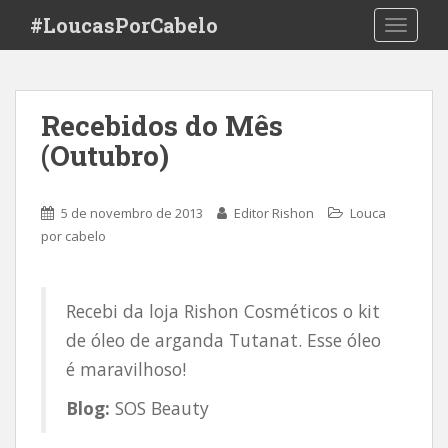
S
#LoucasPorCabelo
TOGGLE
k
i
p
t
Recebidos do Mês
o
(Outubro)
m
a
i
5 de novembro de 2013
Editor Rishon
Louca
n
por cabelo
c
o
n
Recebi da loja Rishon Cosméticos o kit
t
e
de óleo de arganda Tutanat. Esse óleo
n
é maravilhoso!
t
Blog:
SOS Beauty