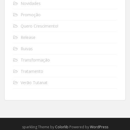
Novidades
Promoção
Quero Crescimento!
Release
Ruivas
Transformação
Tratamento
Verão Tutanat
sparkling Theme by
Colorlib
Powered by
WordPress