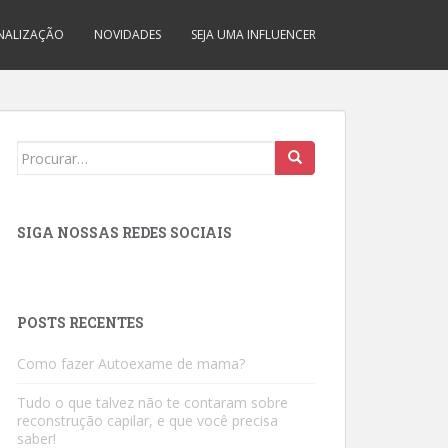
INALIZAÇÃO
NOVIDADES
SEJA UMA INFLUENCER
Search
for:
SIGA NOSSAS REDES SOCIAIS
POSTS RECENTES
Como fazer Autoexame de mama?
Tudo o que talvez não te contaram sobre
reconstrução capilar, e que você precisa
saber!