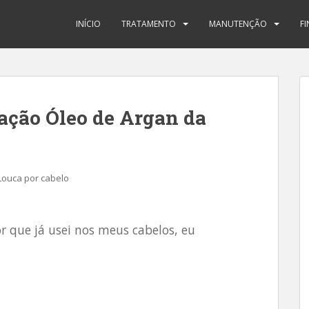
INÍCIO
TRATAMENTO
MANUTENÇÃO
F
zação Óleo de Argan da
Louca por cabelo
or que já usei nos meus cabelos, eu