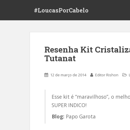
S
#LoucasPorCabelo
k
i
p
t
o
m
Resenha Kit Cristali
a
Tutanat
i
n
c
12 de março de 2014
Editor Rishon
o
n
t
Esse kit é “maravilhoso”, o melh
e
n
SUPER INDICO!
t
Blog:
Papo Garota