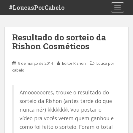
S
#LoucasPorCabelo
TOGGLE
k
i
p
t
Resultado do sorteio da
o
Rishon Cosméticos
m
a
i
9 de março de 2014
Editor Rishon
Louca por
n
cabelo
c
o
n
Amoooooores, trouxe o resultado do
t
e
sorteio da Rishon (antes tarde do que
n
nunca né?) kkkkkkkk Vou postar o
t
vídeo pra vocês verem quem ganhou e
como foi feito o sorteio. Foram o total