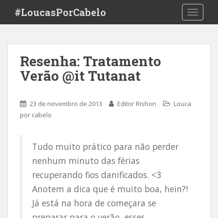
S
#LoucasPorCabelo
TOGGLE
k
i
p
t
Resenha: Tratamento
o
Verão @it Tutanat
m
a
i
23 de novembro de 2013
Editor Rishon
Louca
n
por cabelo
c
o
n
Tudo muito prático para não perder
t
nenhum minuto das férias
e
n
recuperando fios danificados. <3
t
Anotem a dica que é muito boa, hein?!
Já está na hora de começara se
preparar para o verão, esses