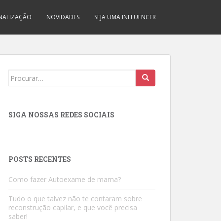
INALIZAÇÃO
NOVIDADES
SEJA UMA INFLUENCER
Search
for:
SIGA NOSSAS REDES SOCIAIS
POSTS RECENTES
Como fazer Autoexame de mama?
Tudo o que talvez não te contaram sobre
reconstrução capilar, e que você precisa
saber!