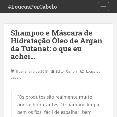
S
#LoucasPorCabelo
TOGGLE
k
i
p
t
Shampoo e Máscara de
o
Hidratação Óleo de Argan
m
a
da Tutanat: o que eu
i
achei…
n
c
o
8 de janeiro de 2013
Editor Rishon
Louca por
n
cabelo
t
e
n
“Os produtos são realmente muito
t
bons e hidratantes. O shampoo limpa
bem os fios, fácil de espalhar, bem