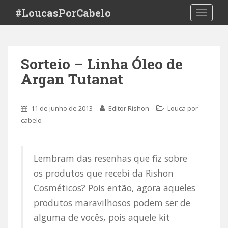
S
#LoucasPorCabelo
TOGGLE
k
i
p
t
Sorteio – Linha Óleo de
o
Argan Tutanat
m
a
i
11 de junho de 2013
Editor Rishon
Louca por
n
cabelo
c
o
n
Lembram das resenhas que fiz sobre
t
e
os produtos que recebi da Rishon
n
Cosméticos? Pois então, agora aqueles
t
produtos maravilhosos podem ser de
alguma de vocês, pois aquele kit