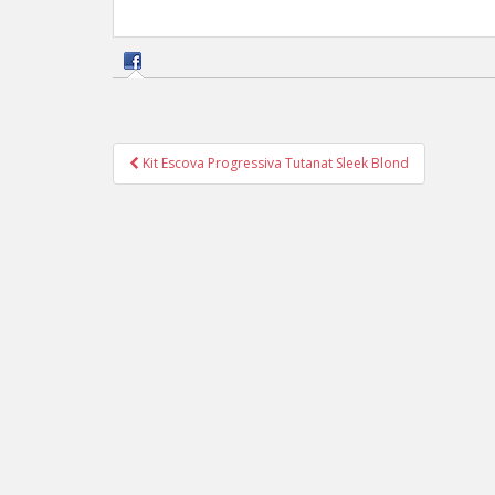
Navegação
Kit Escova Progressiva Tutanat Sleek Blond
de
Post