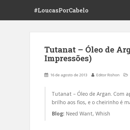
S
#LoucasPorCabelo
k
i
p
t
o
m
Tutanat – Óleo de Ar
a
Impressões)
i
n
c
16 de agosto de 2013
Editor Rishon
o
n
t
Tutanat – Óleo de Argan. Com a
e
brilho aos fios, e o cheirinho é 
n
t
Blog:
Need Want, Whish