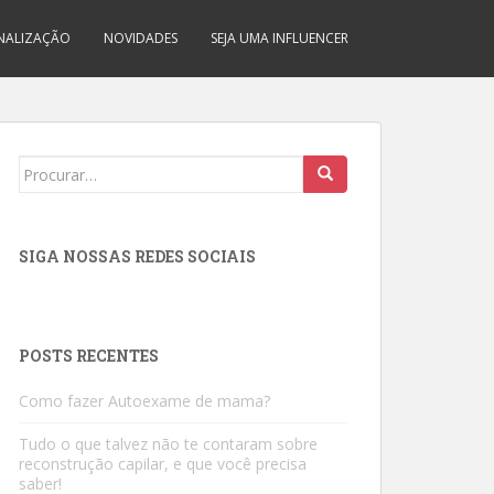
INALIZAÇÃO
NOVIDADES
SEJA UMA INFLUENCER
Search
for:
SIGA NOSSAS REDES SOCIAIS
POSTS RECENTES
Como fazer Autoexame de mama?
Tudo o que talvez não te contaram sobre
reconstrução capilar, e que você precisa
saber!